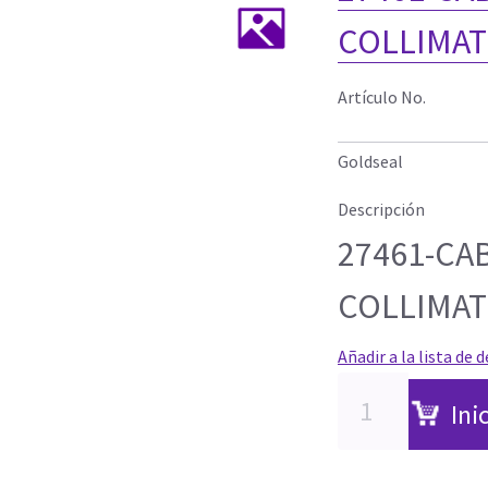
COLLIMA
Artículo No.
Goldseal
Descripción
27461-CA
COLLIMA
Añadir a la lista de 
Ini