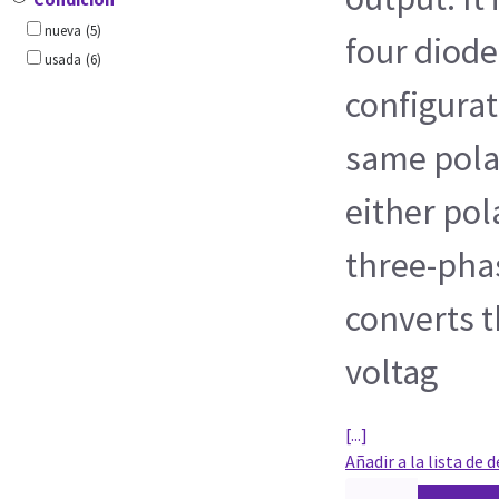
nueva
(5)
four diodes
usada
(6)
configurat
same polar
either pola
three-phas
converts t
voltag
[...]
Añadir a la lista de 