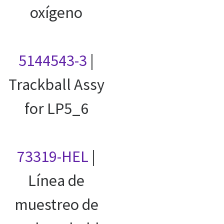
oxígeno
5144543-3
|
Trackball Assy
for LP5_6
73319-HEL
|
Línea de
muestreo de