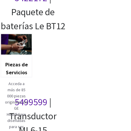
Paquete de
baterías Le BT12
Piezas de
Servicios
Acceda a
más de 85
000 piezas
5499599
|
originales de
GE
Transductor
HealthCare
diseñadas
para ser
ML6-15