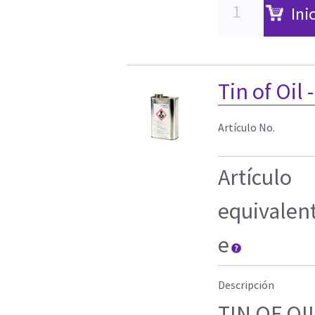
Ini
Tin of Oil -
Artículo No.
Artículo
equivalen
e
Descripción
TIN OF OI