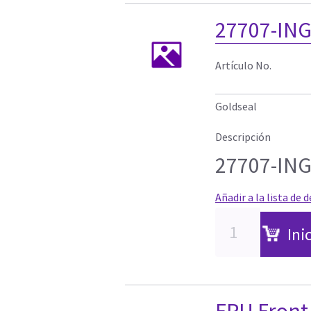
27707-IN
Artículo No.
Goldseal
Descripción
27707-IN
Añadir a la lista de 
Ini
FRU Front