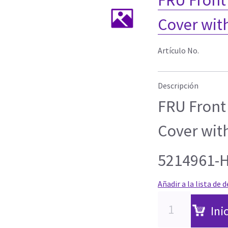
Cover wit
Artículo No.
Descripción
FRU Front
Cover wit
5214961-
Añadir a la lista de 
Ini