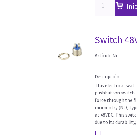
Ini
Switch 48
Artículo No.
Descripción
This electrical swit
pushbutton switch. It
force through the fl
momentry (NO) type 
at 48VDC. This swit
due to its durability,
[...]