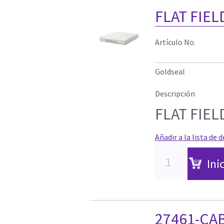
FLAT FIEL
Artículo No.
Goldseal
Descripción
FLAT FIEL
Añadir a la lista de 
Ini
27461-CA