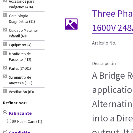
Accesorios para
Imágenes (436)
Three Phas
Cardiología
Diagnóstica (91)
1600V 248
Cuidado Materno-
Infantil (60)
Artículo No.
Equipment (4)
Monitoreo de
Paciente (412)
Descripción
Partes (34601)
A Bridge Re
Suministro de
anestesia (130)
applicatio
Ventilación (63)
Alternatin
Refinar por:
Fabricante
into a Dir
GE HealthCare
(11)
output. It
Condición