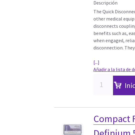
Descripción
The Quick Disconnec
other medical equip
disconnects couplin
benefits such as, ea
when engaged, reli
disconnection. They p
[...]
Añadir a la lista de 
Ini
Compact F
Definium 