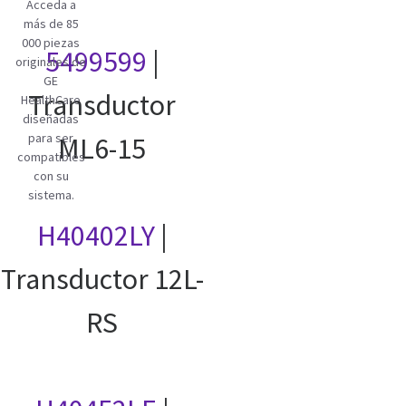
Acceda a
más de 85
000 piezas
5499599
|
originales de
GE
Transductor
HealthCare
diseñadas
para ser
ML6-15
compatibles
con su
sistema.
H40402LY
|
Transductor 12L-
RS