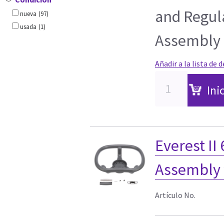
and Regul
nueva
(97)
usada
(1)
Assembly
Añadir a la lista de 
Ini
Everest II
Assembly 
Artículo No.