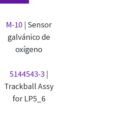
M-10
| Sensor
galvánico de
oxígeno
5144543-3
|
Trackball Assy
for LP5_6