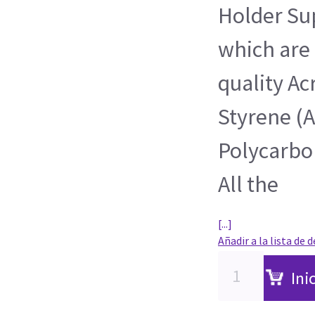
Holder Su
which are
quality Ac
Styrene (
Polycarbon
All the
[...]
Añadir a la lista de 
Ini