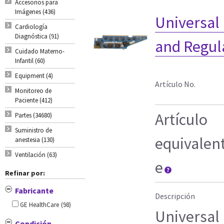
Accesorios para
Imágenes (436)
Universal
Cardiología
Diagnóstica (91)
and Regul
Cuidado Materno-
Infantil (60)
Equipment (4)
Artículo No.
Monitoreo de
Paciente (412)
Artículo
Partes (34680)
Suministro de
equivalen
anestesia (130)
Ventilación (63)
e
Refinar por:
Fabricante
Descripción
GE HealthCare
(98)
Universal
Condición