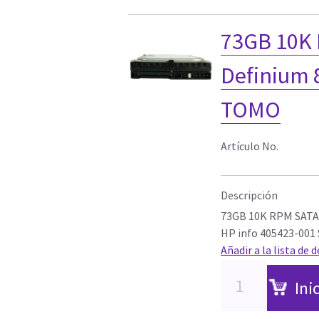
73GB 10K
Definium 
TOMO
Artículo No.
Descripción
73GB 10K RPM SATA 
HP info 405423-001
Añadir a la lista de 
Ini