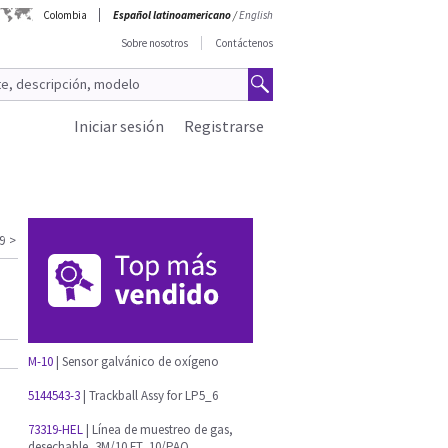
Colombia
Español latinoamericano
/
English
Sobre nosotros
Contáctenos
Iniciar sesión
Registrarse
9
>
M-10
| Sensor galvánico de oxígeno
5144543-3
| Trackball Assy for LP5_6
73319-HEL
| Línea de muestreo de gas,
desechable, 3M/10 FT, 10/PAQ