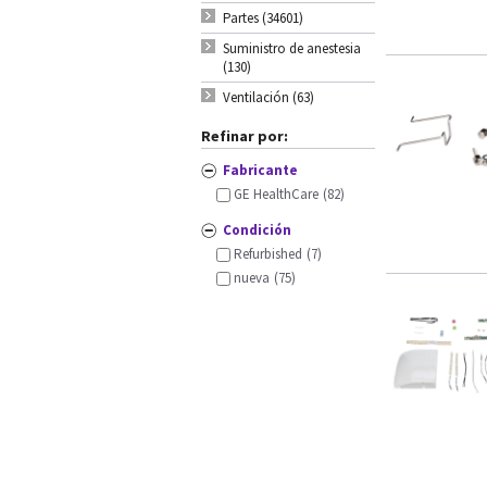
Partes (34601)
Suministro de anestesia
(130)
Ventilación (63)
Refinar por:
Fabricante
GE HealthCare
(82)
Condición
Refurbished
(7)
nueva
(75)