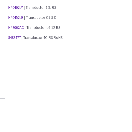
H40402LY
| Transductor 12L-RS
H40452LE
| Transductor C1-5-D
H48062AC
| Transductor L6-12-RS
5488477
| Transductor 4C-RS RoHS