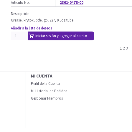
Artículo No.
2301-0478-00
Descripción
Grease, krytox, ptfe, gpl 227, 0.5oz tube
Añadir a la lista de deseos
Iniciar sesión y agregar al carrito
1
2
3
..
MI CUENTA
Perfil de la Cuenta
Mi Historial de Pedidos
Gestionar Miembros