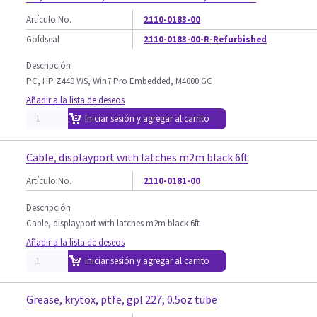
Artículo No.
2110-0183-00
Goldseal
2110-0183-00-R-Refurbished
Descripción
PC, HP Z440 WS, Win7 Pro Embedded, M4000 GC
Añadir a la lista de deseos
Iniciar sesión y agregar al carrito
Cable, displayport with latches m2m black 6ft
Artículo No.
2110-0181-00
Descripción
Cable, displayport with latches m2m black 6ft
Añadir a la lista de deseos
Iniciar sesión y agregar al carrito
Grease, krytox, ptfe, gpl 227, 0.5oz tube