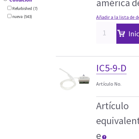
américa d
Refurbished
(7)
nueva
(543)
Añadir a la lista de 
Ini
IC5-9-D
Artículo No.
Artículo
equivalen
e