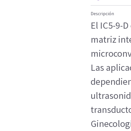
Descripción
El IC5-9-D
matriz int
microconv
Las aplica
dependien
ultrasonid
transduct
Ginecologí