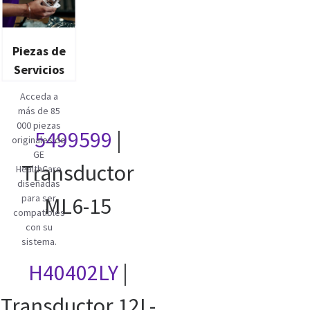
Piezas de
Servicios
Acceda a
más de 85
000 piezas
5499599
|
originales de
GE
Transductor
HealthCare
diseñadas
para ser
ML6-15
compatibles
con su
sistema.
H40402LY
|
Transductor 12L-