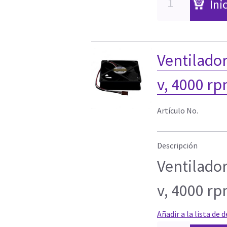
Ini
Ventilado
v, 4000 r
Artículo No.
Descripción
Ventilado
v, 4000 r
Añadir a la lista de 