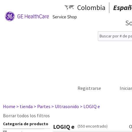
Colombia
Españ
So
Registrarse
Inicia
Home
> tienda
> Partes
> Ultrasonido
> LOGIQ e
Borrar todos los filtros
Categoria de producto
LOGIQ e
(550 encontrado)
O