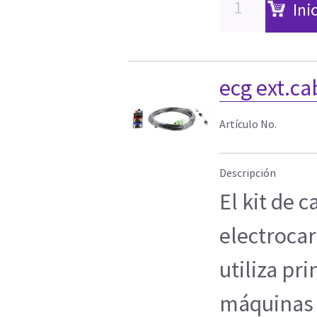
Ini
ecg ext.cab
Artículo No.
Descripción
El kit de 
electroca
utiliza pr
máquinas 