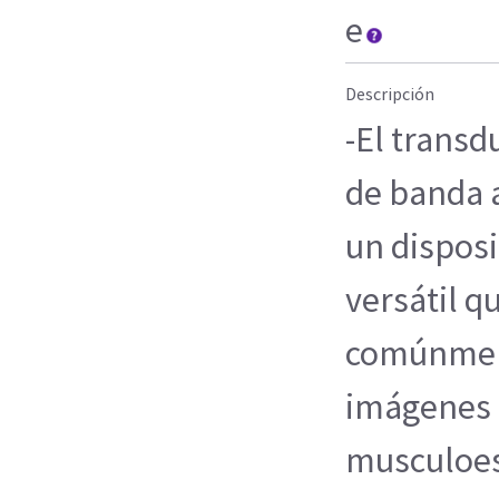
e
Descripción
-El transd
de banda 
un disposi
versátil q
comúnmen
imágenes
musculoes