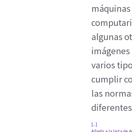
máquinas 
computari
algunas o
imágenes d
varios tip
cumplir co
las norma
diferentes
[...]
Añadir a la lista de 