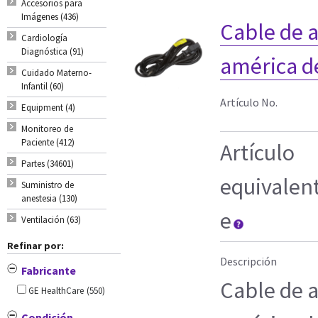
Accesorios para
Imágenes (436)
Cable de 
Cardiología
Diagnóstica (91)
américa d
Cuidado Materno-
Infantil (60)
Artículo No.
Equipment (4)
Monitoreo de
Paciente (412)
Artículo
Partes (34601)
equivalen
Suministro de
anestesia (130)
e
Ventilación (63)
Refinar por:
Descripción
Fabricante
Cable de 
GE HealthCare
(550)
Condición