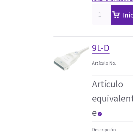
Ini
9L-D
Artículo No.
Artículo
equivalen
e
Descripción