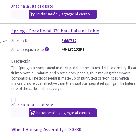
Añadir a la lista de deseos
Iniciar sesión y agregar al carrito
Spring - Dock Pedal 320 Ksi - Patient Table
Artículo No.
5448742
46-271152P1
Artículo equivalente
Descripción
The Spring is a component in dock pedal of the patient table assembly. It ca
fit into both aluminum and plastic dock pedals, thus making it backward
compatible. The dock pedal is made up of pultruded carbon fiber, which
makes it more cost effective than the usual stainless steel springs. The failure
rate of the carbon fiber is very mi
[...]
Añadir a la lista de deseos
Iniciar sesión y agregar al carrito
Wheel Housing Assembly 5180380