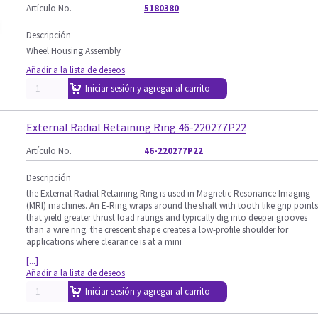
Artículo No.
5180380
Descripción
Wheel Housing Assembly
Añadir a la lista de deseos
Iniciar sesión y agregar al carrito
External Radial Retaining Ring 46-220277P22
Artículo No.
46-220277P22
Descripción
the External Radial Retaining Ring is used in Magnetic Resonance Imaging
(MRI) machines. An E-Ring wraps around the shaft with tooth like grip points
that yield greater thrust load ratings and typically dig into deeper grooves
than a wire ring. the crescent shape creates a low-profile shoulder for
applications where clearance is at a mini
[...]
Añadir a la lista de deseos
Iniciar sesión y agregar al carrito