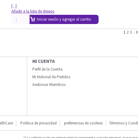
[...]
Añadir a la lista de deseos
Iniciar sesión y agregar al carrito
1
2
3
..
8
MI CUENTA
Perfil de la Cuenta
Mi Historial de Pedidos
Gestionar Miembros
lthCare
Politica de privacidad
preferencias de cookies
Términos y Cond
1) La información en este material se presenta a modo general, aunque s