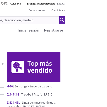
Colombia
Español latinoamericano
/
English
Sobre nosotros
Contáctenos
Iniciar sesión
Registrarse
3
>
M-10
| Sensor galvánico de oxígeno
5144543-3
| Trackball Assy for LP5_6
73319-HEL
| Línea de muestreo de gas,
desechable, 3M/10 FT, 10/PAQ