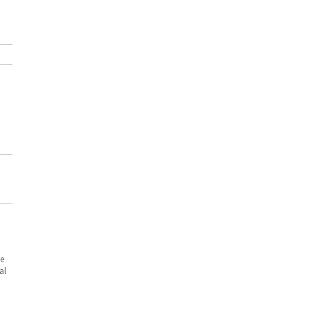
he
al