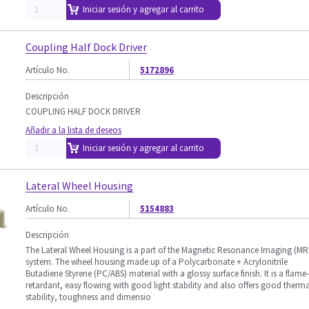
Iniciar sesión y agregar al carrito
Coupling Half Dock Driver
Artículo No.
5172896
Descripción
COUPLING HALF DOCK DRIVER
Añadir a la lista de deseos
Iniciar sesión y agregar al carrito
Lateral Wheel Housing
Artículo No.
5154883
Descripción
The Lateral Wheel Housing is a part of the Magnetic Resonance Imaging (MR
system. The wheel housing made up of a Polycarbonate + Acrylonitrile
Butadiene Styrene (PC/ABS) material with a glossy surface finish. It is a flame-
retardant, easy flowing with good light stability and also offers good therma
stability, toughness and dimensio