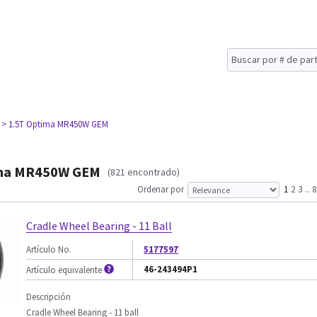
> 1.5T Optima MR450W GEM
ima MR450W GEM
(821 encontrado)
Ordenar por
1
2
3
..
8
Cradle Wheel Bearing - 11 Ball
Artículo No.
5177597
46-243494P1
Artículo equivalente
Descripción
Cradle Wheel Bearing - 11 ball