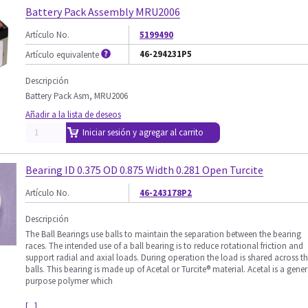
Battery Pack Assembly MRU2006
Artículo No.
5199490
46-294231P5
Artículo equivalente
Descripción
Battery Pack Asm, MRU2006
Añadir a la lista de deseos
Iniciar sesión y agregar al carrito
Bearing ID 0.375 OD 0.875 Width 0.281 Open Turcite
Artículo No.
46-243178P2
Descripción
The Ball Bearings use balls to maintain the separation between the bearing
races. The intended use of a ball bearing is to reduce rotational friction and
support radial and axial loads. During operation the load is shared across t
balls. This bearing is made up of Acetal or Turcite® material. Acetal is a gener
purpose polymer which
[...]