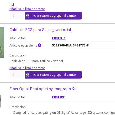
[...]
Añadir a la lista de deseos
Iniciar sesión y agregar al carrito
Cable de ECG para Gating vectorial
Artículo No.
E8819HZ
5122500-DIA, 5484775-P
Artículo equivalente
Descripción
Cable dede ECG para gatilleo vectorial
Añadir a la lista de deseos
Iniciar sesión y agregar al carrito
Fiber Optic Photoplethysmograph Kit
Artículo No.
E8811PE
Descripción
Designed for cardiac gating on GE Signa* Advantage (5X) systems configu