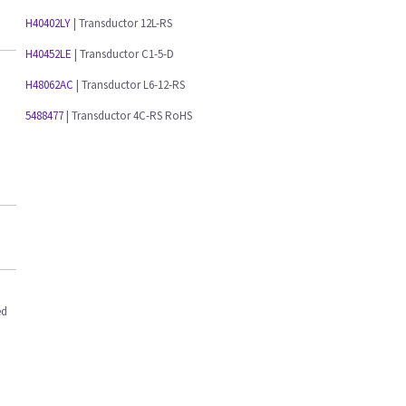
H40402LY
| Transductor 12L-RS
H40452LE
| Transductor C1-5-D
H48062AC
| Transductor L6-12-RS
5488477
| Transductor 4C-RS RoHS
ed