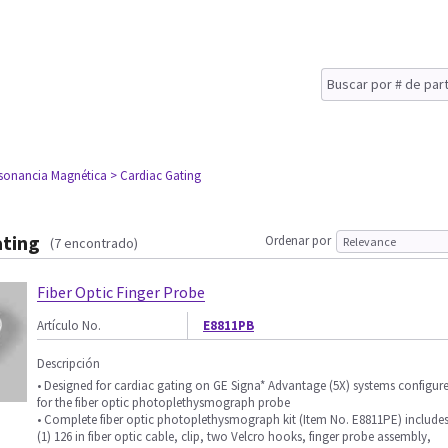
sonancia Magnética
> Cardiac Gating
ating
Ordenar por
(7 encontrado)
Fiber Optic Finger Probe
Artículo No.
E8811PB
Descripción
• Designed for cardiac gating on GE Signa* Advantage (5X) systems configur
for the fiber optic photoplethysmograph probe
• Complete fiber optic photoplethysmograph kit (Item No. E8811PE) include
(1) 126 in fiber optic cable, clip, two Velcro hooks, finger probe assembly,