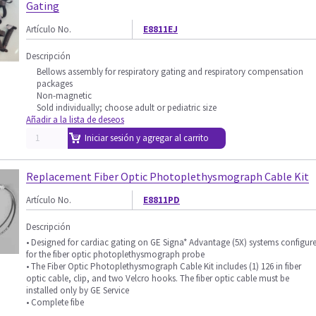
Gating
Artículo No.
E8811EJ
Descripción
Bellows assembly for respiratory gating and respiratory compensation
packages
Non-magnetic
Sold individually; choose adult or pediatric size
Añadir a la lista de deseos
Iniciar sesión y agregar al carrito
Replacement Fiber Optic Photoplethysmograph Cable Kit
Artículo No.
E8811PD
Descripción
• Designed for cardiac gating on GE Signa* Advantage (5X) systems configur
for the fiber optic photoplethysmograph probe
• The Fiber Optic Photoplethysmograph Cable Kit includes (1) 126 in fiber
optic cable, clip, and two Velcro hooks. The fiber optic cable must be
installed only by GE Service
• Complete fibe