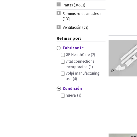
Partes (34601)
Suministro de anestesia
(130)
Ventilación (63)
Refinar por:
Fabricante
GE HealthCare
(2)
vital connections
incorporated
(1)
volpi manufacturing
usa
(4)
Condición
nueva
(7)