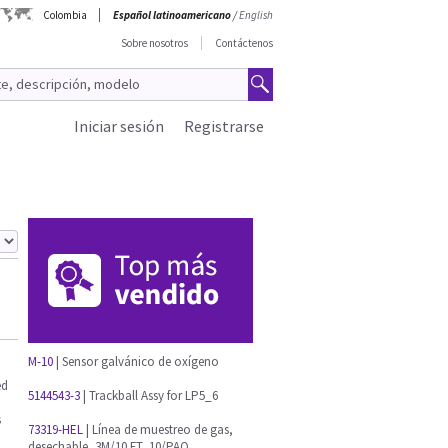
Colombia
Español latinoamericano
/
English
Sobre nosotros
Contáctenos
Iniciar sesión
Registrarse
M-10
| Sensor galvánico de oxígeno
ed
5144543-3
| Trackball Assy for LP5_6
s
73319-HEL
| Línea de muestreo de gas,
desechable, 3M/10 FT, 10/PAQ