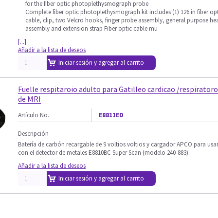
for the fiber optic photoplethysmograph probe
Complete fiber optic photoplethysmograph kit includes (1) 126 in fiber op
cable, clip, two Velcro hooks, finger probe assembly, general purpose he
assembly and extension strap Fiber optic cable mu
[...]
Añadir a la lista de deseos
Iniciar sesión y agregar al carrito
Fuelle respitaroio adulto para Gatilleo cardicao /respiratoro
de MRI
Artículo No.
E8811ED
Descripción
Batería de carbón recargable de 9 voltios voltios y cargador APCO para usa
con el detector de metales E8810BC Super Scan (modelo 240-883).
Añadir a la lista de deseos
Iniciar sesión y agregar al carrito