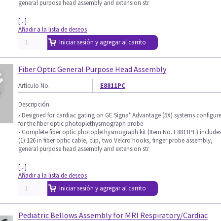
general purpose head assembly and extension str
[...]
Añadir a la lista de deseos
Iniciar sesión y agregar al carrito
Fiber Optic General Purpose Head Assembly
Artículo No.
E8811PC
Descripción
• Designed for cardiac gating on GE Signa* Advantage (5X) systems configur
for the fiber optic photoplethysmograph probe
• Complete fiber optic photoplethysmograph kit (Item No. E8811PE) include
(1) 126 in fiber optic cable, clip, two Velcro hooks, finger probe assembly,
general purpose head assembly and extension str
[...]
Añadir a la lista de deseos
Iniciar sesión y agregar al carrito
Pediatric Bellows Assembly for MRI Respiratory/Cardiac