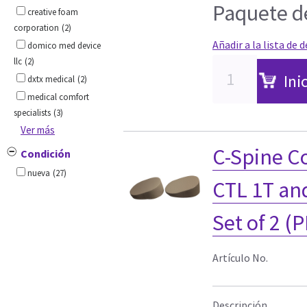
Paquete de
creative foam
corporation
(2)
Añadir a la lista de 
domico med device
llc
(2)
Ini
dxtx medical
(2)
medical comfort
specialists
(3)
Ver más
C-Spine C
Condición
nueva
(27)
CTL 1T and
Set of 2 (P
Artículo No.
Descripción