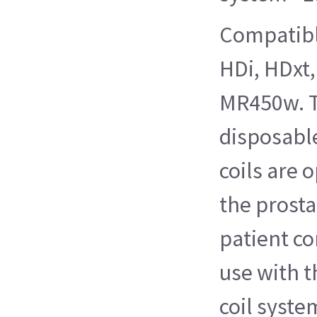
Compatibl
HDi, HDxt
MR450w. T
disposabl
coils are 
the prosta
patient co
use with t
coil syste