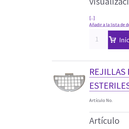
visualizac
[...]
Añadir a la lista de 
Ini
REJILLAS
ESTERILE
Artículo No.
Artículo