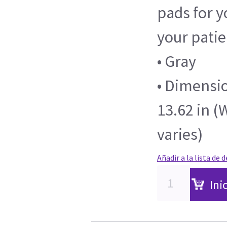
pads for y
your pati
• Gray
• Dimensio
13.62 in (
varies)
Añadir a la lista de 
Ini