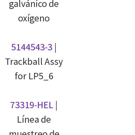
galvánico de
oxígeno
5144543-3
|
Trackball Assy
for LP5_6
73319-HEL
|
Línea de
muestreo de