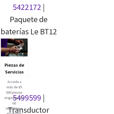
5422172
|
Paquete de
baterías Le BT12
Piezas de
Servicios
Acceda a
más de 85
000 piezas
5499599
|
originales de
GE
Transductor
HealthCare
diseñadas