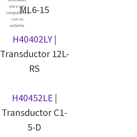
para ser
ML6-15
compatibles
con su
sistema.
H40402LY
|
Transductor 12L-
RS
H40452LE
|
Transductor C1-
5-D