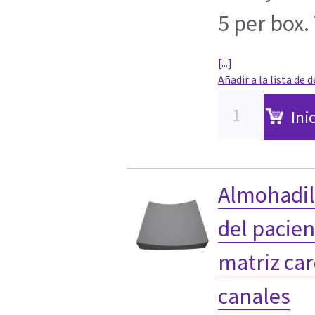
5 per box. 
[...]
Añadir a la lista de 
Ini
Almohadil
del pacien
matriz car
canales