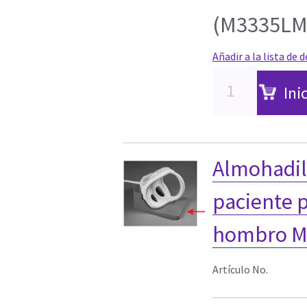
(M3335LM)
Añadir a la lista de 
Ini
Almohadill
paciente 
hombro MR
Artículo No.