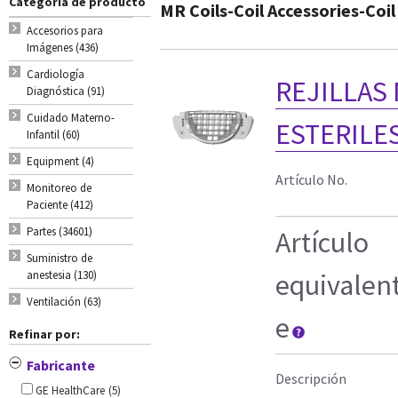
Categoria de producto
MR Coils-Coil Accessories-Co
Accesorios para
Imágenes (436)
Cardiología
REJILLAS
Diagnóstica (91)
Cuidado Materno-
ESTERILE
Infantil (60)
Equipment (4)
Artículo No.
Monitoreo de
Paciente (412)
Partes (34601)
Artículo
Suministro de
anestesia (130)
equivalen
Ventilación (63)
e
Refinar por:
Fabricante
Descripción
GE HealthCare
(5)