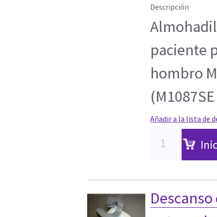
Descripción
Almohadill
paciente p
hombro MR
(M1087SE 
Añadir a la lista de 
Ini
Descanso 