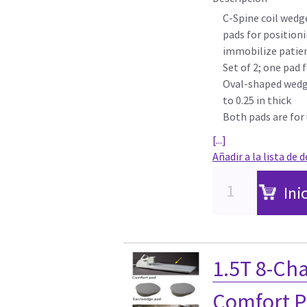
C-Spine coil wedg
pads for position
immobilize patien
Set of 2; one pad 
Oval-shaped wedge
to 0.25 in thick
Both pads are for 
[...]
Añadir a la lista de 
Ini
1.5T 8-Ch
Comfort P