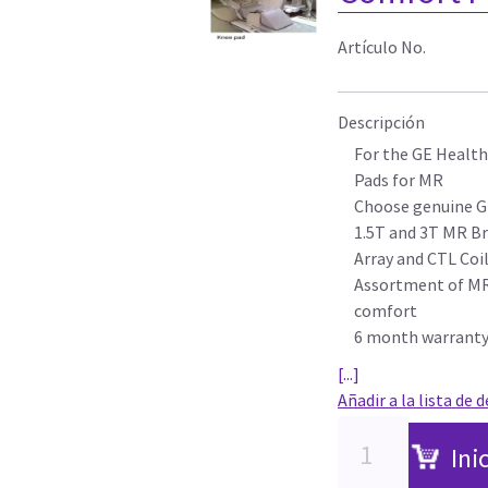
Artículo No.
Descripción
For the GE Health
Pads for MR
Choose genuine G
1.5T and 3T MR Br
Array and CTL Coi
Assortment of MR 
comfort
6 month warrant
[...]
Añadir a la lista de 
Ini